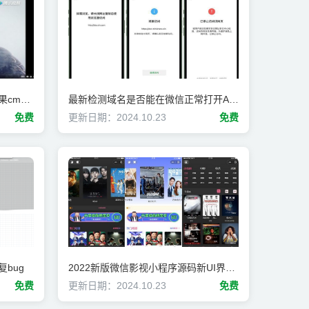
cms
最新检测域名是否能在微信正常打开API
源码
免费
更新日期：
2024.10.23
免费
bug
2022新版微信影视小程序源码新UI界面
附教程
免费
更新日期：
2024.10.23
免费